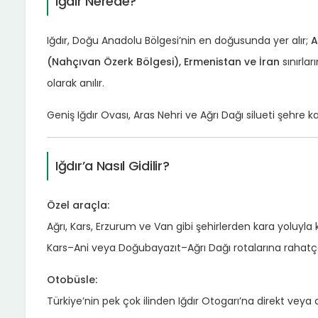
Iğdır Nerede?
Iğdır, Doğu Anadolu Bölgesi’nin en doğusunda yer alır;
A
(Nahçıvan Özerk Bölgesi), Ermenistan ve İran
sınırlar
olarak anılır.
Geniş Iğdır Ovası, Aras Nehri ve Ağrı Dağı silueti şehre 
Iğdır’a Nasıl Gidilir?
Özel araçla:
Ağrı, Kars, Erzurum ve Van gibi şehirlerden kara yoluyla k
Kars–Ani veya Doğubayazıt–Ağrı Dağı rotalarına rahatça
Otobüsle:
Türkiye’nin pek çok ilinden Iğdır Otogarı’na direkt veya 