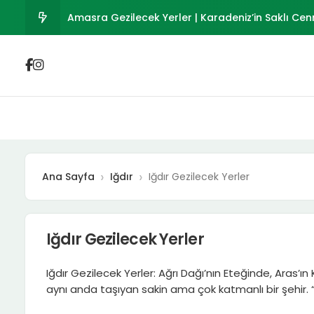
Amasra Gezilecek Yerler | Karadeniz’in Saklı Cen
Osmaniye Gezilecek Yerler 2026 | Tarihi ve Doğa
Polateli Gezilecek Yerler 2026 | Ravanda Kalesi ve
Musabeyli Gezilecek Yerler 2026 | Kilis’in Tarihi İl
Kurucaşile Gezilecek Yerler | Bartın’ın Ahşap Te
Ana Sayfa
Iğdır
Iğdır Gezilecek Yerler
Iğdır Gezilecek Yerler
Iğdır Gezilecek Yerler: Ağrı Dağı’nın Eteğinde, Aras’ın 
aynı anda taşıyan sakin ama çok katmanlı bir şehir. 