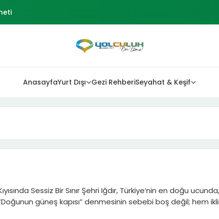
neti
l Mekanlar Rehberi
 Kilis Polateli Rehberi
çesi
Anasayfa
Yurt Dışı
Gezi Rehberi
Seyahat & Keşif
kne Kasabası
Kıyısında Sessiz Bir Sınır Şehri Iğdır, Türkiye’nin en doğu ucunda
“Doğunun güneş kapısı” denmesinin sebebi boş değil; hem iklim