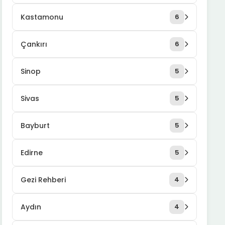
Kastamonu
6
Çankırı
6
Sinop
5
Sivas
5
Bayburt
5
Edirne
5
Gezi Rehberi
4
Aydın
4