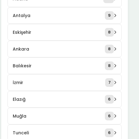
Antalya
9
Eskişehir
8
Ankara
8
Balıkesir
8
İzmir
7
Elazığ
6
Muğla
6
Tunceli
6