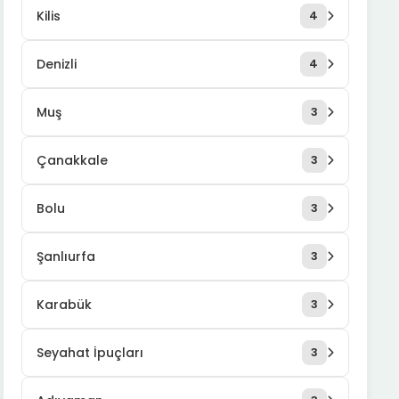
Kilis
4
Denizli
4
Muş
3
Çanakkale
3
Bolu
3
Şanlıurfa
3
Karabük
3
Seyahat İpuçları
3