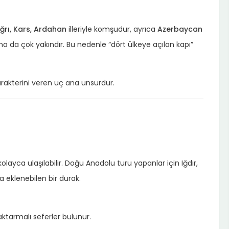
ğrı, Kars, Ardahan
illeriyle komşudur, ayrıca
Azerbaycan
ına da çok yakındır. Bu nedenle “dört ülkeye açılan kapı”
karakterini veren üç ana unsurdur.
olayca ulaşılabilir. Doğu Anadolu turu yapanlar için Iğdır,
 eklenebilen bir durak.
aktarmalı seferler bulunur.