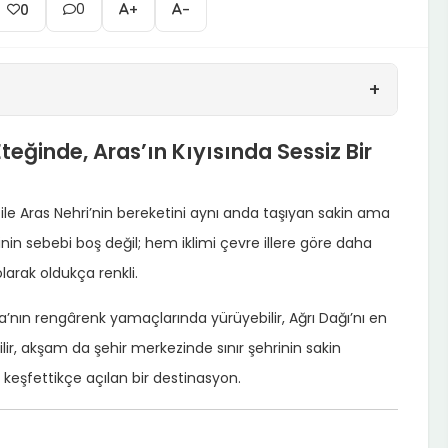
0
0
+
-
+
Eteğinde, Aras’ın Kıyısında Sessiz Bir
 ile Aras Nehri’nin bereketini aynı anda taşıyan sakin ama
in sebebi boş değil; hem iklimi çevre illere göre daha
larak oldukça renkli.
’nın rengârenk yamaçlarında yürüyebilir, Ağrı Dağı’nı en
ir, akşam da şehir merkezinde sınır şehrinin sakin
a keşfettikçe açılan bir destinasyon.