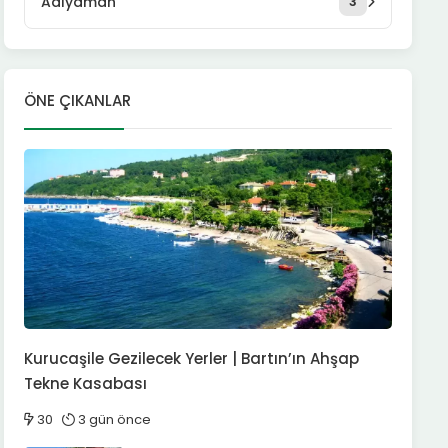
Adıyaman
3
ÖNE ÇIKANLAR
Kurucaşile Gezilecek Yerler | Bartın’ın Ahşap
Tekne Kasabası
30
3 gün önce