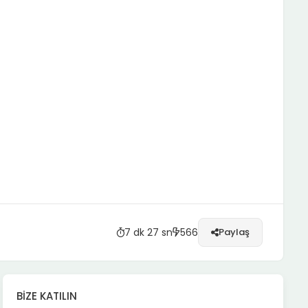
7 dk 27 sn
566
Paylaş
BIZE KATILIN