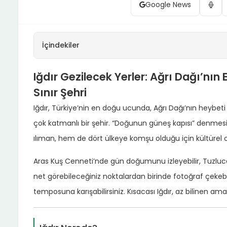
Google News
İçindekiler
Iğdır Gezilecek Yerler: Ağrı Dağı’nın 
Sınır Şehri
Iğdır, Türkiye’nin en doğu ucunda, Ağrı Dağı’nın heybeti
çok katmanlı bir şehir. “Doğunun güneş kapısı” denmesin
ılıman, hem de dört ülkeye komşu olduğu için kültürel o
Aras Kuş Cenneti’nde gün doğumunu izleyebilir, Tuzluca
net görebileceğiniz noktalardan birinde fotoğraf çekebil
temposuna karışabilirsiniz. Kısacası Iğdır, az bilinen am