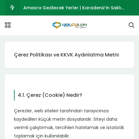
Amasra Gezilecek Yerler | Karadeniz’in Saklı
Cenneti
Osmaniye Gezilecek Yerler 2026 | Tarihi ve Doğal
Mekanlar Rehberi
Polateli Gezilecek Yerler 2026 | Ravanda Kalesi
Çerez Politikası ve KKVK Aydınlatma Metni
ve Kilis Polateli Rehberi
Musabeyli Gezilecek Yerler 2026 | Kilis’in Tarihi
İlçesi
Kurucaşile Gezilecek Yerler | Bartın’ın Ahşap
Tekne Kasabası
4.1. Çerez (Cookie) Nedir?
Çerezler, web siteleri tarafından tarayıcınıza
kaydedilen küçük metin dosyalarıdır. Siteyi daha
verimli çalıştırmak, tercihleri hatırlamak ve istatistik
toplamak için kullanılabilir.