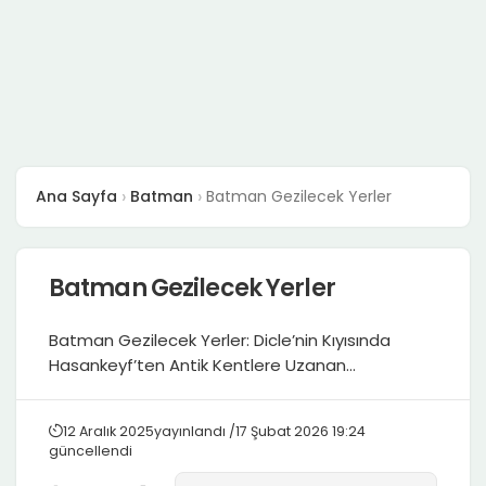
Ana Sayfa
Batman
Batman Gezilecek Yerler
Batman Gezilecek Yerler
Batman Gezilecek Yerler: Dicle’nin Kıyısında
Hasankeyf’ten Antik Kentlere Uzanan
Mezopotamya Rotası Batman, Güneydoğu
Anadolu’nun “genç şehir” algısına rağmen
12 Aralık 2025
yayınlandı /
17 Şubat 2026 19:24
binlerce yıllık Mezopotamya hafızasına temas
güncellendi
eden çok güçlü bir rota. Dicle Nehri’nin