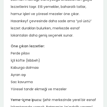
lezzetlerini taşır. Etli yemekler, baharatlı tatlar,
hamur işleri ve yöresel mezeler öne çıkar.
Hasankeyf çevresinde daha sade ama “yol üstü”
lezzet durakları bulurken, merkezde esnaf
lokantaları daha geniş seçenek sunar.
Öne çıkan lezzetler:
Perde pilavı
İçli köfte (kibbeh)
Kaburga dolması
Ayran aşı
Sac kavurma
Yöresel tandır ekmeği ve mezeler
Yeme-içme ipucu:
Şehir merkezinde yerel bir esnaf
lokantasında yemek, Batman’ın “gündelik yaşam”