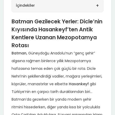
+
İçindekiler
Batman Gezilecek Yerler: Dicle’nin
Kıyısında Hasankeyf’ten Antik
Kentlere Uzanan Mezopotamya
Rotası
Batman
, Güneydoğu Anadolu’nun “genç şehir”
algısına rağmen binlerce yıllık Mezopotamya
hafızasına temas eden çok güçlü bir rota. Dicle
Nehri’nin şekillendirdiği vadiler, mağara yerleşimleri,
köprüler, manastırlar ve elbette
Hasankeyf
gibi
Türkiye’nin en çarpıcı tarih duraklarından biri…
Batman’da gezerken bir yanda modern şehir
ritmini hissederken, diğer yanda kısa bir yolculukla
Orta Çağ’dan Artuklulara, Süryani mirasından İslam