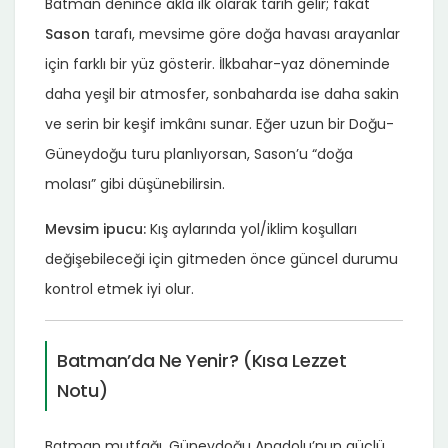
Batman denince akla ilk olarak tarih gelir; fakat
Sason
tarafı, mevsime göre doğa havası arayanlar
için farklı bir yüz gösterir. İlkbahar-yaz döneminde
daha yeşil bir atmosfer, sonbaharda ise daha sakin
ve serin bir keşif imkânı sunar. Eğer uzun bir Doğu-
Güneydoğu turu planlıyorsan, Sason’u “doğa
molası” gibi düşünebilirsin.
Mevsim ipucu:
Kış aylarında yol/iklim koşulları
değişebileceği için gitmeden önce güncel durumu
kontrol etmek iyi olur.
Batman’da Ne Yenir? (Kısa Lezzet
Notu)
Batman mutfağı, Güneydoğu Anadolu’nun güçlü