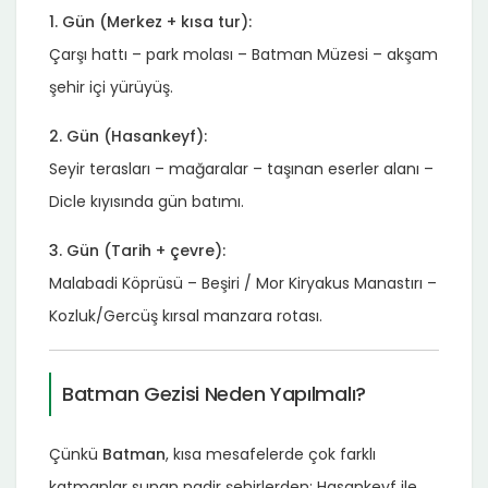
1. Gün (Merkez + kısa tur):
Çarşı hattı – park molası – Batman Müzesi – akşam
şehir içi yürüyüş.
2. Gün (Hasankeyf):
Seyir terasları – mağaralar – taşınan eserler alanı –
Dicle kıyısında gün batımı.
3. Gün (Tarih + çevre):
Malabadi Köprüsü – Beşiri / Mor Kiryakus Manastırı –
Kozluk/Gercüş kırsal manzara rotası.
Batman Gezisi Neden Yapılmalı?
Çünkü
Batman
, kısa mesafelerde çok farklı
katmanlar sunan nadir şehirlerden: Hasankeyf ile