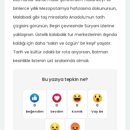
binlerce yıllık Mezopotamya hafızasına dokunursun,
Malabadi gibi taş miraslarla Anadolu’nun tarih
çizgisini görürsün, Beşiri çevresinde Süryani izlerine
yaklaşırsın. Üstelik kalabalık tur merkezlerinin dışında
kaldığı için daha “sakin ve özgün” bir keşif yaşatır.
Tarih ve kültür odaklı bir rota arıyorsan, Batman
kesinlikle listenin üst sıralarında olmalı.
Bu yazıya tepkin ne?
0
0
0
0
Beğendim
Sevdim
Komik
Vay Be