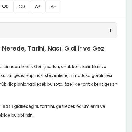
0
0
+
-
+
erede, Tarihi, Nasıl Gidilir ve Gezi
slarından biridir. Geniş surları, antik kent kalıntıları ve
kültür gezisi yapmak isteyenler için mutlaka görülmesi
rlik planlanabilecek bu rota, özellikle “antik kent gezisi”
u
,
nasıl gidileceğini
, tarihini, gezilecek bölümlerini ve
ilde bulabilirsin.