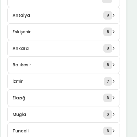
Antalya
9
Eskişehir
8
Ankara
8
Balıkesir
8
İzmir
7
Elazığ
6
Muğla
6
Tunceli
6