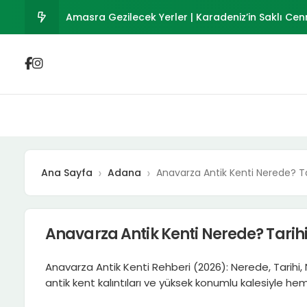
Osmaniye Gezilecek Yerler 2026 | Tarihi ve Doğa
Polateli Gezilecek Yerler 2026 | Ravanda Kalesi ve
Musabeyli Gezilecek Yerler 2026 | Kilis’in Tarihi İl
Kurucaşile Gezilecek Yerler | Bartın’ın Ahşap Te
Amasra Gezilecek Yerler | Karadeniz’in Saklı Cen
Ana Sayfa
Adana
Anavarza Antik Kenti Nerede? Ta
Anavarza Antik Kenti Nerede? Tarihi
Anavarza Antik Kenti Rehberi (2026): Nerede, Tarihi, Nas
antik kent kalıntıları ve yüksek konumlu kalesiyle h
Adana merkezden günübirlik planlanabilecek...