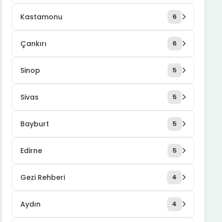
Kastamonu
6
Çankırı
6
Sinop
5
Sivas
5
Bayburt
5
Edirne
5
Gezi Rehberi
4
Aydın
4