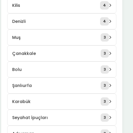
Kilis
4
Denizli
4
Muş
3
Çanakkale
3
Bolu
3
Şanlıurfa
3
Karabük
3
Seyahat İpuçları
3