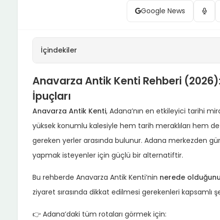
Google News
İçindekiler
Anavarza Antik Kenti Rehberi (2026): N
İpuçları
Anavarza Antik Kenti
, Adana’nın en etkileyici tarihi mira
yüksek konumlu kalesiyle hem tarih meraklıları hem de 
gereken yerler arasında bulunur. Adana merkezden günübi
yapmak isteyenler için güçlü bir alternatiftir.
Bu rehberde Anavarza Antik Kenti’nin
nerede olduğun
ziyaret sırasında dikkat edilmesi gerekenleri kapsamlı şek
👉 Adana’daki tüm rotaları görmek için: