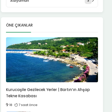
Adıyaman
3
ÖNE ÇIKANLAR
Kurucaşile Gezilecek Yerler | Bartın’ın Ahşap
Tekne Kasabası
18
7 saat önce