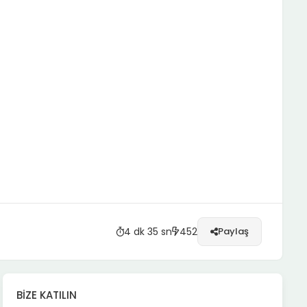
4 dk 35 sn
452
Paylaş
BIZE KATILIN