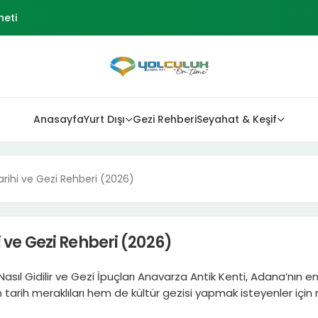
l Mekanlar Rehberi
 Kilis Polateli Rehberi
çesi
Anasayfa
Yurt Dışı
Gezi Rehberi
Seyahat & Keşif
kne Kasabası
neti
rihi ve Gezi Rehberi (2026)
 ve Gezi Rehberi (2026)
ıl Gidilir ve Gezi İpuçları Anavarza Antik Kenti, Adana’nın en et
em tarih meraklıları hem de kültür gezisi yapmak isteyenler içi