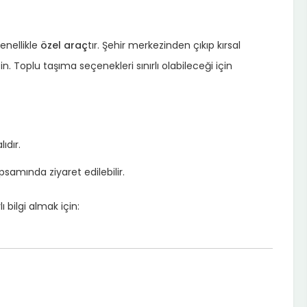
enellikle
özel araç
tır. Şehir merkezinden çıkıp kırsal
in. Toplu taşıma seçenekleri sınırlı olabileceği için
ıdır.
amında ziyaret edilebilir.
 bilgi almak için: