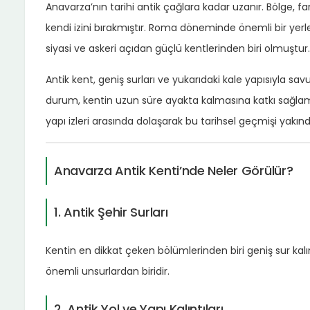
Anavarza’nın tarihi antik çağlara kadar uzanır. Bölge, 
kendi izini bırakmıştır. Roma döneminde önemli bir ye
siyasi ve askeri açıdan güçlü kentlerinden biri olmuştur.
Antik kent, geniş surları ve yukarıdaki kale yapısıyla s
durum, kentin uzun süre ayakta kalmasına katkı sağlamışt
yapı izleri arasında dolaşarak bu tarihsel geçmişi yakınd
Anavarza Antik Kenti’nde Neler Görülür?
1. Antik Şehir Surları
Kentin en dikkat çeken bölümlerinden biri geniş sur kal
önemli unsurlardan biridir.
2. Antik Yol ve Yapı Kalıntıları