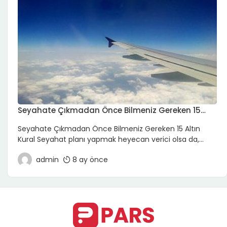
Seyahate Çıkmadan Önce Bilmeniz Gereken 15
Altın Kural
Seyahate Çıkmadan Önce Bilmeniz Gereken 15 Altın
Kural Seyahat planı yapmak heyecan verici olsa da,
küçük bir hazırlık hatası tüm yolculuğun tadını kaçırabilir.
admin
8 ay önce
İster kısa bir hafta sonu kaçamağı ister uzun bir
şehirlerarası yolculuk planlıyor olun, doğru hazırlık; konfor,
güvenlik ve bütçe açısından büyük fark yaratır. Bu
yazıda seyahate çıkmadan önce bilmeniz gereken 15
altın […]