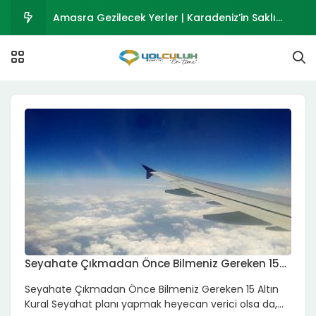
Amasra Gezilecek Yerler | Karadeniz’in Saklı
Cenneti
Osmaniye Gezilecek Yerler 2026 | Tarihi ve Doğal
Mekanlar Rehberi
Polateli Gezilecek Yerler 2026 | Ravanda Kalesi
ve Kilis Polateli Rehberi
Musabeyli Gezilecek Yerler 2026 | Kilis’in Tarihi
İlçesi
Kurucaşile Gezilecek Yerler | Bartın’ın Ahşap
Tekne Kasabası
Seyahate Çıkmadan Önce Bilmeniz Gereken 15
Altın Kural
Seyahate Çıkmadan Önce Bilmeniz Gereken 15 Altın
Kural Seyahat planı yapmak heyecan verici olsa da,