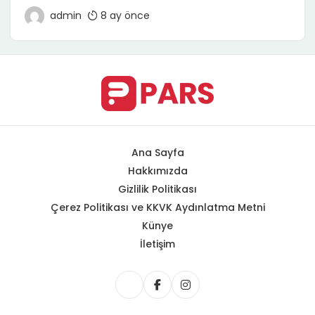
küçük bir hazırlık hatası tüm yolculuğun tadını
admin
8 ay önce
kaçırabilir. İster kısa bir hafta sonu kaçamağı ister
uzun bir şehirlerarası yolculuk planlıyor olun, doğru
hazırlık; konfor, güvenlik ve bütçe açısından büyük fark
yaratır. Bu yazıda seyahate çıkmadan önce bilmeniz
gereken 15 altın […]
Ana Sayfa
Hakkımızda
Gizlilik Politikası
Çerez Politikası ve KKVK Aydınlatma Metni
Künye
İletişim