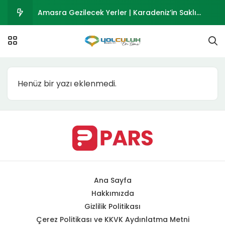
Amasra Gezilecek Yerler | Karadeniz’in Saklı
Cenneti
Osmaniye Gezilecek Yerler 2026 | Tarihi ve Doğal
Mekanlar Rehberi
Polateli Gezilecek Yerler 2026 | Ravanda Kalesi
Henüz bir yazı eklenmedi.
ve Kilis Polateli Rehberi
Musabeyli Gezilecek Yerler 2026 | Kilis’in Tarihi
İlçesi
Kurucaşile Gezilecek Yerler | Bartın’ın Ahşap
Tekne Kasabası
Ana Sayfa
Hakkımızda
Gizlilik Politikası
Çerez Politikası ve KKVK Aydınlatma Metni