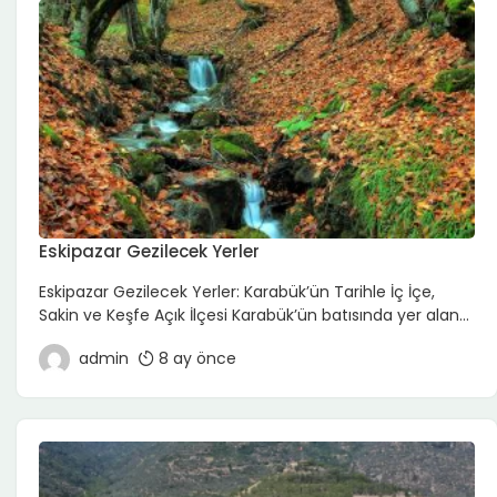
ise Samsat’ta gezi; büyük yapıları gezmekten […]
Eskipazar Gezilecek Yerler
Eskipazar Gezilecek Yerler: Karabük’ün Tarihle İç İçe,
Sakin ve Keşfe Açık İlçesi Karabük’ün batısında yer alan
Eskipazar, adından da anlaşılacağı gibi köklü bir geçmişe
admin
8 ay önce
sahip; tarih, doğa ve kırsal yaşamın iç içe geçtiği bir
Anadolu ilçesi. Kalabalık turistik rotalar yerine antik izler,
köy yolları ve sessizlik arayanlar için Eskipazar, yavaş
ama anlamlı bir gezi sunar. […]