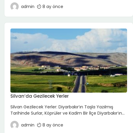
alan Ilgın, Anadolu’da “şifa ve dinlenme” denince akla
admin
8 ay önce
gelen ilçelerden biri. Özellikle kaplıcaları, gölü ve sakin
ilçe yaşamıyla öne çıkan Ilgın; hızlı gezilerden çok,
yavaşlamak, dinlenmek ve doğayla baş başa kalmak
isteyenlere hitap eder. Burada gezi; büyük turistik
listelerden ziyade […]
Silvan’da Gezilecek Yerler
Silvan Gezilecek Yerler: Diyarbakır’ın Taşla Yazılmış
Tarihinde Surlar, Köprüler ve Kadim Bir İlçe Diyarbakır’ın
en köklü ilçelerinden Silvan, Anadolu’nun tarih
admin
8 ay önce
katmanlarını en net hissedebileceğin yerlerden biri.
Asurlardan Bizans’a, Artuklulardan Osmanlı’ya uzanan