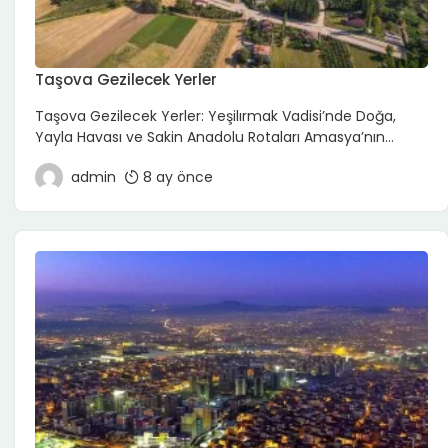
Taşova Gezilecek Yerler
Taşova Gezilecek Yerler: Yeşilırmak Vadisi’nde Doğa,
Yayla Havası ve Sakin Anadolu Rotaları Amasya’nın
doğusunda yer alan Taşova, Karadeniz ile İç Anadolu
admin
8 ay önce
arasında bir geçiş noktası olmasının avantajını yaşayan,
doğayla iç içe bir ilçe. Yeşilırmak Vadisi’nin bereketli
toprakları, çevredeki yaylalar, köy yolları ve sakin ilçe
yaşamıyla Taşova; kalabalık turistik merkezlerden
uzaklaşıp sessiz, doğal ve yerel bir […]