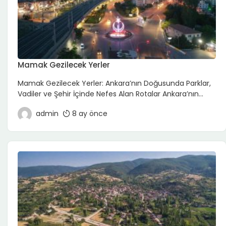
Mamak Gezilecek Yerler
Mamak Gezilecek Yerler: Ankara’nın Doğusunda Parklar,
Vadiler ve Şehir İçinde Nefes Alan Rotalar Ankara’nın
merkezine yakın ama kendi temposu olan ilçelerinden
admin
8 ay önce
Mamak, tarihî yapılardan çok parkları, vadileri ve yeşil
alanları ile öne çıkar. Şehirden uzaklaşmadan yürüyüş
yapmak, doğaya yaklaşmak ve sakin bir gün geçirmek
isteyenler için Mamak, pratik ve ulaşımı kolay bir rota
sunar. Burada […]