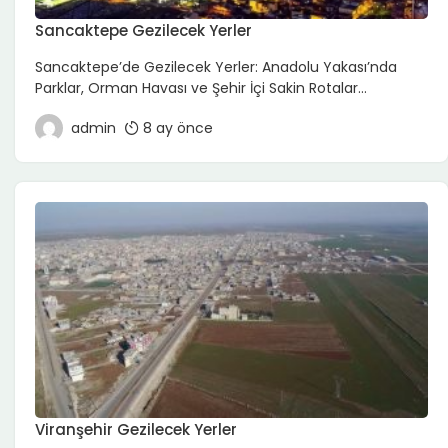
Sancaktepe Gezilecek Yerler
Sancaktepe’de Gezilecek Yerler: Anadolu Yakası’nda
Parklar, Orman Havası ve Şehir İçi Sakin Rotalar
İstanbul’un Anadolu Yakası’nda son yıllarda hızla gelişen
admin
8 ay önce
ilçelerinden Sancaktepe, tarihi yapılardan çok yeşil
alanları, parkları ve doğaya yakın durakları ile öne çıkıyor.
Kalabalık merkezlerden uzaklaşıp kısa bir yürüyüş
yapmak, çocuklarla rahat vakit geçirmek ya da hafta
sonu “yakın ama sakin” bir plan […]
Viranşehir Gezilecek Yerler