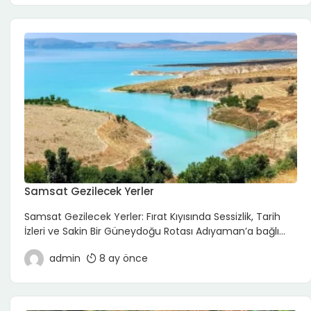
geçmişiyle Silvan; taş mimarisi, surları, camileri ve
köprüsü ile adeta açık hava tarih kitabı gibidir. Burada
gezi, hızlı bir “gör–geç”ten çok, yavaş yavaş dolaşıp […]
Samsat Gezilecek Yerler
Samsat Gezilecek Yerler: Fırat Kıyısında Sessizlik, Tarih
İzleri ve Sakin Bir Güneydoğu Rotası Adıyaman’a bağlı
Samsat, kalabalık turistik merkezlerden uzak, Fırat
admin
8 ay önce
Nehri’nin kıyısında konumlanan sakin bir ilçe. Tarihte
Kommagene Krallığı’na başkentlik yapmış olması,
Samsat’ı küçük ölçeğine rağmen oldukça derin bir
tarihsel arka plana sahip bir yer hâline getiriyor. Bugün