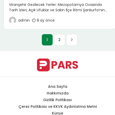
Viranşehir Gezilecek Yerler: Mezopotamya Ovasında
Tarih İzleri, Açık Ufuklar ve Sakin İlçe Ritmi Şanlıurfa’nın
güneydoğusunda yer alan Viranşehir, kalabalık turistik
admin
8 ay önce
merkezlerden çok; açık ufuklar, geniş ovalar ve tarihsel
arka plan arayanlara hitap eden bir ilçe. Mezopotamya
Ovası’nın içinde konumlanan Viranşehir’de gezi, “tek tek
müze gezmekten” ziyade bölgenin ruhunu hissetmek,
1
2
ilçe merkezinde yürümek, çevredeki arkeolojik ve […]
Ana Sayfa
Hakkımızda
Gizlilik Politikası
Çerez Politikası ve KKVK Aydınlatma Metni
Künye