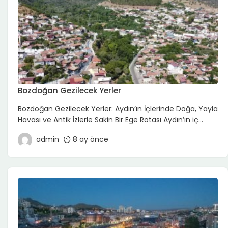
Bozdoğan Gezilecek Yerler
Bozdoğan Gezilecek Yerler: Aydın’ın İçlerinde Doğa, Yayla
Havası ve Antik İzlerle Sakin Bir Ege Rotası Aydın’ın iç
kesimlerinde yer alan Bozdoğan, Ege’nin sahil
admin
8 ay önce
kalabalığından uzaklaşıp doğa, yayla havası ve yerel
yaşam arayanlar için ideal bir ilçe. Madran Dağı
eteklerinde konumlanan Bozdoğan; baraj gölü
manzaraları, serin yaylaları, köy yolları ve antik dönem
izleriyle “yavaş gezmeyi” sevenlere […]