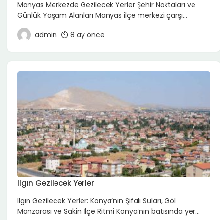
Manyas Merkezde Gezilecek Yerler Şehir Noktaları ve
Günlük Yaşam Alanları Manyas ilçe merkezi çarşı
bölgesiİlçe meydanıMerkez camiler ve sokak
admin
8 ay önce
dokusuYerel pazar alanı (pazar gününe denk
gelirse)Çay bahçeleri ve kahvehaneler Kültür ve Yerel
Deneyim Alanları Esnaf lokantalarıYöresel ürün satan
küçük dükkânlarYerel yaşamın gözlemlenebileceği
mahalle sokakları Manyas’ta merkez gezisi kısa sürer;
ilçeyi özel kılan asıl duraklar doğa […]
Ilgın Gezilecek Yerler
Ilgın Gezilecek Yerler: Konya’nın Şifalı Suları, Göl
Manzarası ve Sakin İlçe Ritmi Konya’nın batısında yer