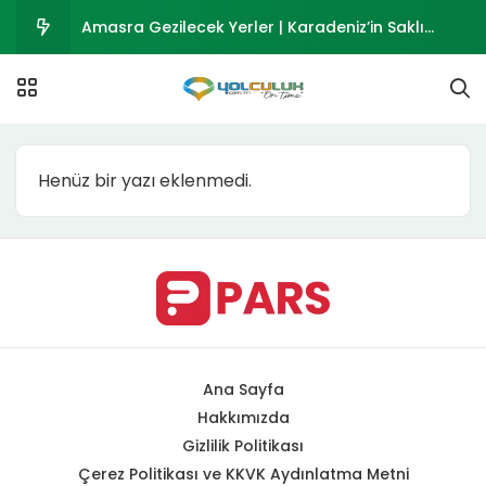
Amasra Gezilecek Yerler | Karadeniz’in Saklı
Cenneti
Osmaniye Gezilecek Yerler 2026 | Tarihi ve Doğal
Mekanlar Rehberi
Polateli Gezilecek Yerler 2026 | Ravanda Kalesi
Henüz bir yazı eklenmedi.
ve Kilis Polateli Rehberi
Musabeyli Gezilecek Yerler 2026 | Kilis’in Tarihi
İlçesi
Kurucaşile Gezilecek Yerler | Bartın’ın Ahşap
Tekne Kasabası
Ana Sayfa
Hakkımızda
Gizlilik Politikası
Çerez Politikası ve KKVK Aydınlatma Metni